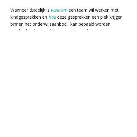
Wanneer duidelijk is
waarom
een team wil werken met
kindgesprekken en
hoe
deze gesprekken een plek krijgen
binnen het onderwijsaanbod, kan bepaald worden
wat
kind en leerkracht concreet bespreken in de
gesprekken en welke kind- en
leerkrachtvaardigheden
daarbij belangrijk zijn. Daarnaast kan nagedacht worden
over de rol van het kind, maar ook die van de leerkracht
en eventueel de rol van de ouders.